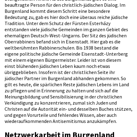
beauftragte Person für den christlich-jüdischen Dialog. Im
Burgenland kommt diesem Schritt eine besondere
Bedeutung zu, gab es hier doch eine überaus reiche jüdische
Tradition. Unter dem Schutz der Fürsten Esterházy
entstanden viele jüdische Gemeinden im ganzen Gebiet des
ehemaligen Deutsch-West-Ungarns. Der Sitz des jüdischen
Oberrabbiners befand sich in Eisenstadt. Hier gab es die
weltberühmten Rabbinerschulen. Bis 1938 bestand die
eigene politische jüdische Gemeinde Eisenstadt-Unterberg
mit einem eigenen Bürgermeister. Leider ist von diesem
einst blühenden jüdischen Leben kaum noch etwas
übriggeblieben. Insofern ist der christlichen Seite ihr
jüdischer Partner im Burgenland abhanden gekommen. So
gilt es heute, die spärlichen Reste jüdischen Lebens im Land
zu pflegen und in Erinnerung zu halten und sich auf die
Meinungsbildung und Sensibilisierung in der christlichen
Verkündigung zu konzentrieren, zumal sich Juden und
Christen auf die Autorität ein- und desselben Buches stützen,
und gegen Vorurteile und fehlendes Wissen, aber auch
wiederaufkommenden Antisemitismus anzukämpfen.
Netzwerkarbeit im Burgenland