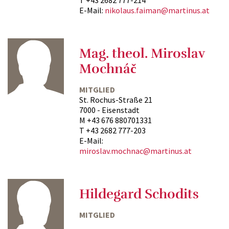
T +43 2682 777-214
E-Mail:
nikolaus.faiman@martinus.at
Mag. theol. Miroslav
Mochnáč
MITGLIED
St. Rochus-Straße 21
7000 - Eisenstadt
M +43 676 880701331
T +43 2682 777-203
E-Mail:
miroslav.mochnac@martinus.at
Hildegard Schodits
MITGLIED