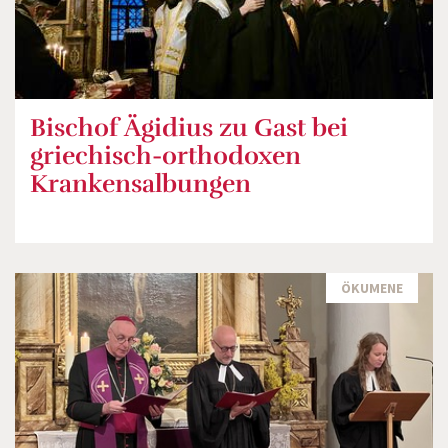
Bischof Ägidius zu Gast bei
griechisch-orthodoxen
Krankensalbungen
ÖKUMENE