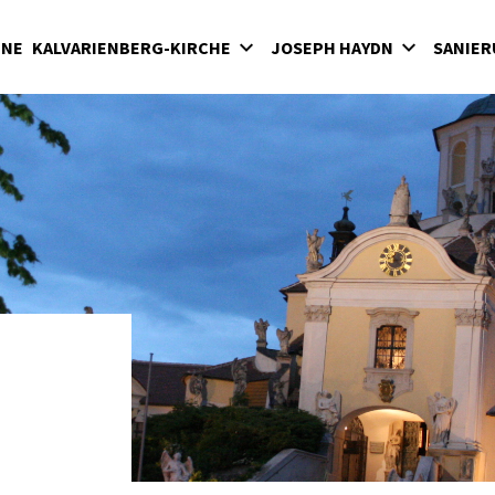
INE
KALVARIENBERG-KIRCHE
JOSEPH HAYDN
SANIER
lvarienberg
Wirken in der Bergkirche
rgkirche
Haydn-Mausoleum
adenkapelle
Feierliche Messen in der Bergkirche unter
Fürst Nikolaus II. Esterházy
terkirche
Seit 1898: Karfreitagsaufführungen der
hatzkammer
"Sieben letzten Worte des Erlösers am
Kreuze" von Joseph Haydn in der Bergkirc
milienkapelle
Haydnjahr 2009: Haydnpflege in der
Bergkirche