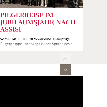
PILGERREISE IM
JUBILÄUMSJAHR NACH
ASSISI
Vom 6. bis 11. Juli 2026 war eine 30-köpfige
Pilgergruppe unterwegs zu den Spuren des hl.
Franz von Assisi, darunter auch einige
Teilnehmer des St. Klemens Hofbauer-
Komitees, sowie zwei Joseph...