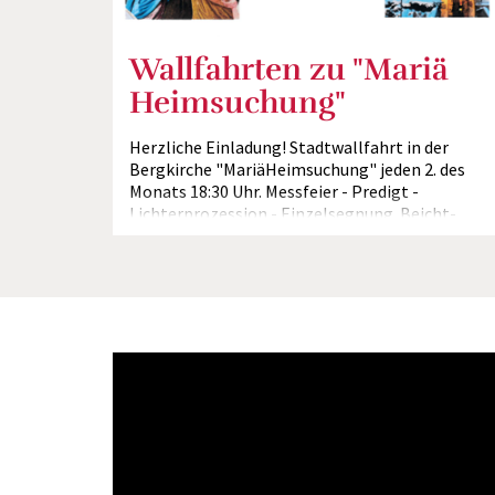
Wallfahrten zu "Mariä
Heimsuchung"
Herzliche Einladung! Stadtwallfahrt in der
Bergkirche "MariäHeimsuchung" jeden 2. des
Monats 18:30 Uhr. Messfeier - Predigt -
Lichterprozession - Einzelsegnung. Beicht-
und...