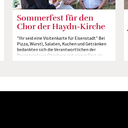
Sommerfest für den
Chor der Haydn-Kirche
"Ihr seid eine Visitenkarte für Eisenstadt" Bei
Pizza, Würstl, Salaten, Kuchen und Getränken
bedankten sich die Verantwortlichen der
Propsteipfarre Oberberg mit einem Fest im
Pfarrgarten beim...