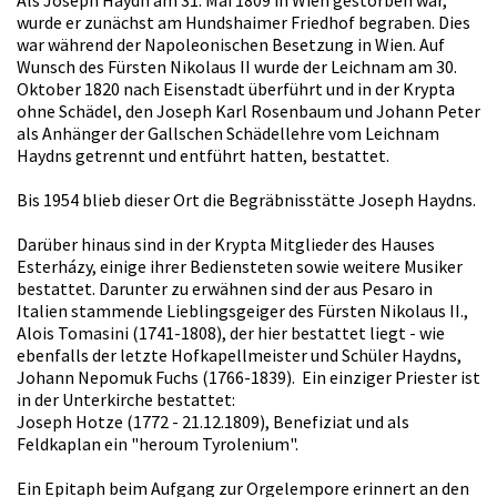
wurde er zunächst am Hundshaimer Friedhof begraben. Dies
war während der Napoleonischen Besetzung in Wien. Auf
Wunsch des Fürsten Nikolaus II wurde der Leichnam am 30.
Oktober 1820 nach Eisenstadt überführt und in der Krypta
ohne Schädel, den Joseph Karl Rosenbaum und Johann Peter
als Anhänger der Gallschen Schädellehre vom Leichnam
Haydns getrennt und entführt hatten, bestattet.
Bis 1954 blieb dieser Ort die Begräbnisstätte Joseph Haydns.
Darüber hinaus sind in der Krypta Mitglieder des Hauses
Esterházy, einige ihrer Bediensteten sowie weitere Musiker
bestattet. Darunter zu erwähnen sind der aus Pesaro in
Italien stammende Lieblingsgeiger des Fürsten Nikolaus II.,
Alois Tomasini (1741-1808), der hier bestattet liegt - wie
ebenfalls der letzte Hofkapellmeister und Schüler Haydns,
Johann Nepomuk Fuchs (1766-1839). Ein einziger Priester ist
in der Unterkirche bestattet:
Joseph Hotze (1772 - 21.12.1809), Benefiziat und als
Feldkaplan ein "heroum Tyrolenium".
Ein Epitaph beim Aufgang zur Orgelempore erinnert an den