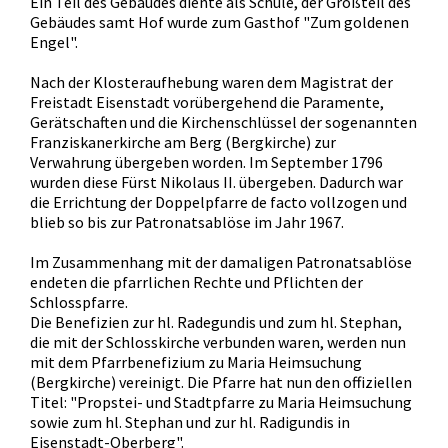
Ein Teil des Gebäudes diente als Schule, der Großteil des
Gebäudes samt Hof wurde zum Gasthof "Zum goldenen
Engel".
Nach der Klosteraufhebung waren dem Magistrat der
Freistadt Eisenstadt vorübergehend die Paramente,
Gerätschaften und die Kirchenschlüssel der sogenannten
Franziskanerkirche am Berg (Bergkirche) zur
Verwahrung übergeben worden. Im September 1796
wurden diese Fürst Nikolaus II. übergeben. Dadurch war
die Errichtung der Doppelpfarre de facto vollzogen und
blieb so bis zur Patronatsablöse im Jahr 1967.
Im Zusammenhang mit der damaligen Patronatsablöse
endeten die pfarrlichen Rechte und Pflichten der
Schlosspfarre.
Die Benefizien zur hl. Radegundis und zum hl. Stephan,
die mit der Schlosskirche verbunden waren, werden nun
mit dem Pfarrbenefizium zu Maria Heimsuchung
(Bergkirche) vereinigt. Die Pfarre hat nun den offiziellen
Titel: "Propstei- und Stadtpfarre zu Maria Heimsuchung
sowie zum hl. Stephan und zur hl. Radigundis in
Eisenstadt-Oberberg".