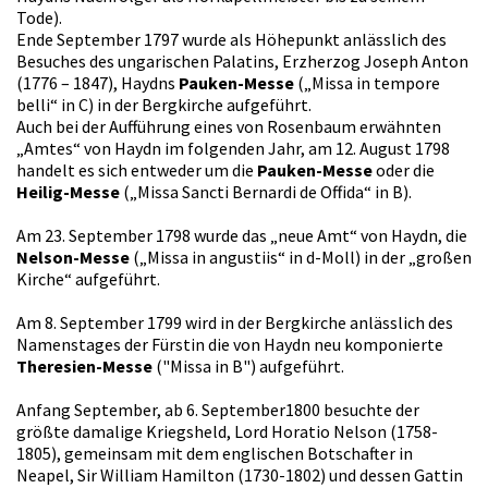
Tode).
Ende September 1797 wurde als Höhepunkt anlässlich des
Besuches des ungarischen Palatins, Erzherzog Joseph Anton
(1776 – 1847), Haydns
Pauken-Messe
(„Missa in tempore
belli“ in C) in der Bergkirche aufgeführt.
Auch bei der Aufführung eines von Rosenbaum erwähnten
„Amtes“ von Haydn im folgenden Jahr, am 12. August 1798
handelt es sich entweder um die
Pauken-Messe
oder die
Heilig-Messe
(„Missa Sancti Bernardi de Offida“ in B).
Am 23. September 1798 wurde das „neue Amt“ von Haydn, die
Nelson-Messe
(„Missa in angustiis“ in d-Moll) in der „großen
Kirche“ aufgeführt.
Am 8. September 1799 wird in der Bergkirche anlässlich des
Namenstages der Fürstin die von Haydn neu komponierte
Theresien-Messe
("Missa in B") aufgeführt.
Anfang September, ab 6. September1800 besuchte der
größte damalige Kriegsheld, Lord Horatio Nelson (1758-
1805), gemeinsam mit dem englischen Botschafter in
Neapel, Sir William Hamilton (1730-1802) und dessen Gattin