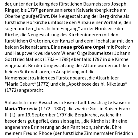
der, unter der Leitung des fürstlichen Baumeisters Joseph
Ringer, bis 1797 generalsanierten Kalvarienbergkirche am
Oberberg aufgeführt. Die Neugestaltung der Bergkirche als
fürstliche Hofkirche umfasste den Anbau einer Vorhalle, den
sogenannten „fürstlichen Eingang“ an der Nordseite der
Kirche, die Neugestaltung des Kircheninneren mit den
fürstlichen Oratorien, der Kanzel und dem Hochaltar mit den
beiden Seitenaltären. Eine
neue größere Orgel
mit Positiv
und Hauptwerk wurde vom Wiener Orgelbaumeister Johann
Gottfried Malleck (1733 – 1798) ebenfalls 1797 in die Kirche
eingebaut. Bei der Umgestaltung der Altäre wurden auf den
beiden Seitenaltären, in Anspielung auf die
Namenspatrozinien des Fürstenpaares, die Altarbilder
"Maria Geburt“(1772) und die „Apotheose des hl. Nikolaus“
(1772) angebracht.
Anlässlich ihres Besuches in Eisenstadt besichtigte Kaiserin
Maria Theresia
(1772 - 1807), die zweite Gattin Kaiser Franz
II. (I.), am 19. September 1797 die Bergkirche, welche ihr
besonders gut gefiel, dass sie sagte, „die Kirche ist ihr eine
angenehme Erinnerung an den Pantheon, sehr viel Ehre
meinem Freund Rhode (der fürstliche Zimmermaler Friedrich