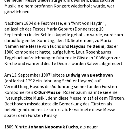
Musik in einem profanen Konzert wiederholt wurde, war
gänzlich neu.
Nachdem 1804 die Festmesse, ein "Amt von Haydn" ,
anlässlich des Festes Maria Geburt (Donnerstag 10.
September) in der Schlosskapelle gehalten wurde, wurde am
darauffolgenden Sonntag, den 13. September, zu Maria
Namen eine Messe von Fuchs und
Haydns Te Deum
, das er
1800 komponiert hatte, aufgeführt. Laut Rosenbaums
Tagebuchaufzeichnungen fuhren die Gäste in 10 Wägen zur
Kirche und während des Te Deums wurden Salven abgefeuert.
Am 13. September 1807 leitete
Ludwig van Beethoven
(abHerbst 1792 ein Jahr lang Schüler Haydns) auf
Vermittlung Haydns die Aufführung seiner für den Fürsten
komponierten
C-Dur-Messe
. Rosenbaum nannte sie eine
"verunglückte Musik", denn diese Messe missfiel dem Fürsten.
Beethoven missdeutete die Bemerkung des Fürsten als
beleidigend und reiste sofort ab. Er widmete diese Messe
später dem Fürsten Kinsky.
1809 führte
Johann Nepomuk Fuchs
, als neuer