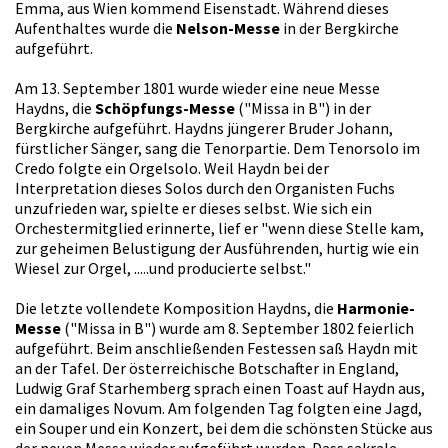
Emma, aus Wien kommend Eisenstadt. Während dieses
Aufenthaltes wurde die
Nelson-Messe
in der Bergkirche
aufgeführt.
Am 13. September 1801 wurde wieder eine neue Messe
Haydns, die
Schöpfungs-Messe
("Missa in B") in der
Bergkirche aufgeführt. Haydns jüngerer Bruder Johann,
fürstlicher Sänger, sang die Tenorpartie. Dem Tenorsolo im
Credo folgte ein Orgelsolo. Weil Haydn bei der
Interpretation dieses Solos durch den Organisten Fuchs
unzufrieden war, spielte er dieses selbst. Wie sich ein
Orchestermitglied erinnerte, lief er "wenn diese Stelle kam,
zur geheimen Belustigung der Ausführenden, hurtig wie ein
Wiesel zur Orgel, .....und producierte selbst."
Die letzte vollendete Komposition Haydns, die
Harmonie-
Messe
("Missa in B") wurde am 8. September 1802 feierlich
aufgeführt. Beim anschließenden Festessen saß Haydn mit
an der Tafel. Der österreichische Botschafter in England,
Ludwig Graf Starhemberg sprach einen Toast auf Haydn aus,
ein damaliges Novum. Am folgenden Tag folgten eine Jagd,
ein Souper und ein Konzert, bei dem die schönsten Stücke aus
der neuen Messe wieder aufgeführt wurden. Dass sakrale