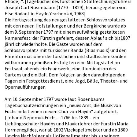
Rhode)..“. [Tagebücher des fürstlichen Stallrechnungsführers
Joseph Carl Rosenbaum (1770 – 1829), herausgegeben von
Else Radant in Haydn Yearbook V, 1968]
Die Fertigstellung des neu gestalteten Schlossvorplatzes
mit den neuen Hofstallungen und der Bergkirche wurde ab
dem 9. September 1797 mit einem aufwändig gestalteten
Namensfest der Fürstin gefeiert, dessen Ablauf sich bis1807
jährlich wiederholte. Die Gäste wurden auf dem
Schlossvorplatz mit türkischer Banda (Blasmusik) und den
Ehrenformationen der fürstlichen und städtischen Garden
willkommen geheißen. Es folgten eine Mittagstafel im
Festsaal, abends ein Feuerwerk, eine Illumination des
Gartens und ein Ball. Dem folgten an den darauffolgenden
Tagen ein Festgottesdienst, eine Jagd, Bälle, Theater- und
Opernaufführungen.
Am 10. September 1797 wurde laut Rosenbaums
Tagebuchaufzeichnungen ein „neues Amt, die Musik von
Fuchs nebst einem neuen Chor von Haydn“ aufgeführt.
(Johann Nepomuk Fuchs – 1766 bis 1839 – ein
Lieblingsschüler Haydns und Klavierlehrer der Fürstin Maria
Hermenegildes, war ab 1802 Vizekapellmeister und ab 1809
Haydns Nachfolger als Hofkapellmeister bis zu seinem