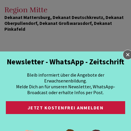
Region Mitte
Dekanat Mattersburg, Dekanat Deutschkreutz, Dekanat
Oberpullendorf, Dekanat Großwarasdorf, Dekanat
Pinkafeld
Newsletter - WhatsApp - Zeitschrift
Mag. Barbara
Buchinger
Bleib informiert über die Angebote der
Erwachsenenbildung.
Hauptstraße 66
Melde Dich an für unseren Newsletter, WhatsApp-
7350 - Oberpullendorf
Broadcast oder erhalte Infos per Post.
M +43 676 880701556
E-Mail:
JETZT KOSTENFREI ANMELDEN
barbara.buchinger@martinus.at