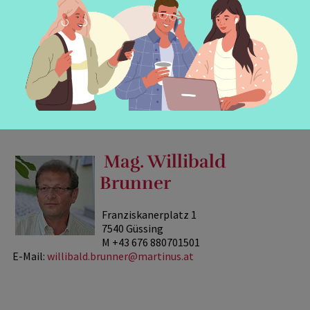
Region Süd
Dekanat Rechnitz, Dekanat Güssing, Dekanat
Jennersdorf
Mag. Willibald
Brunner
Franziskanerplatz 1
7540 Güssing
M +43 676 880701501
E-Mail:
willibald.brunner@martinus.at