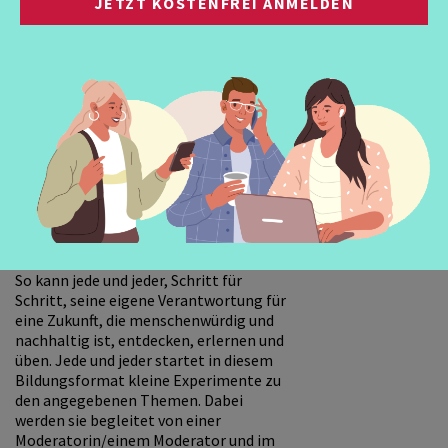
ist das Ziel der neuen Impulsreihe. In
JETZT KOSTENFREI ANMELDEN
den begleiteten Modulen starten die
Teilnehmenden eigene Experimente,
um die Welt für sich selbst und andere
ein wenig besser zu machen. Dabei geht
es um Themen wie Menschenwürde,
Demokratie und Transparenz,
Solidarität und Gerechtigkeit sowie
ökologische Nachhaltigkeit. Diese
Werte werden aus unterschiedlichen
Perspektiven betrachtet womit der
gemeinsame leichte Lernprozess schon
mit dem ersten Befassen mit dem
Thema beginnt.
So kann jede und jeder, Schritt für
Schritt, seine eigene Verantwortung für
eine Zukunft, die menschenwürdig und
nachhaltig ist, entdecken, erlernen und
üben. Jede und jeder startet in diesem
Bildungsformat kleine Experimente zu
den angegebenen Themen. Dabei
werden sie begleitet von einer
Moderatorin/einem Moderator und im