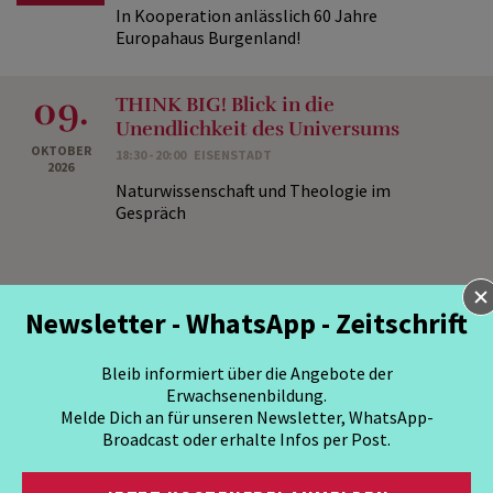
In Kooperation anlässlich 60 Jahre
Europahaus Burgenland!
09.
THINK BIG! Blick in die
Unendlichkeit des Universums
OKTOBER
18:30 - 20:00
EISENSTADT
2026
Naturwissenschaft und Theologie im
Gespräch
Newsletter - WhatsApp - Zeitschrift
Experiment Zukunft
Bleib informiert über die Angebote der
– Inspirationen zum
Erwachsenenbildung.
WERT(e)vollen Leben
Melde Dich an für unseren Newsletter, WhatsApp-
Broadcast oder erhalte Infos per Post.
Die Welt in kleinen Schritten verändern