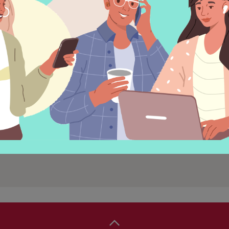
Nachhaltigkeit gestalten“. Se
und Organisationen in Change
Nachhaltigkeit.
Gefördert von der Österreichis
12:00 - 12:30
Infoveranstaltung zur Impulsr
WERT(E) vollen Leben
Birgit Prochazka
Einladungsplakat mit Detail