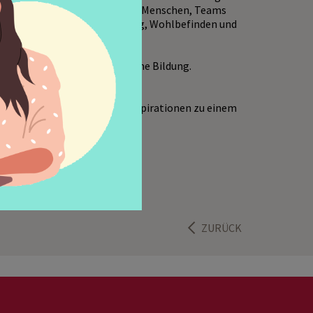
it über 20 Jahren begleitet sie Menschen, Teams
-Prozessen hin zu mehr Erfolg, Wohlbefinden und
chen Gesellschaft für Politische Bildung.
eihe Experiment Zukunft - Inspirationen zu einem
s zum Download hier!
ZURÜCK