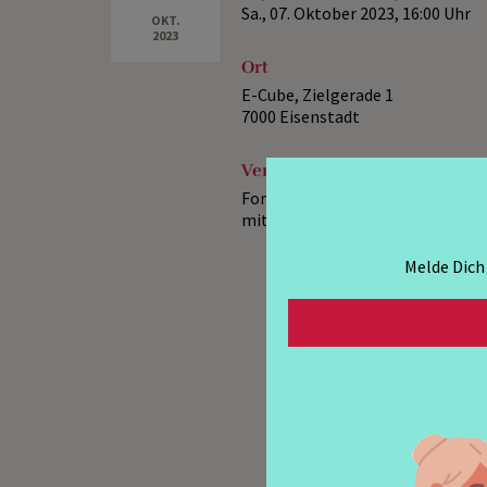
Sa., 07. Oktober 2023,
16:00 Uhr
OKT.
2023
Ort
E-Cube, Zielgerade 1
7000 Eisenstadt
VeranstalterIn
Forum Kath. Erwachsenenbildung
mit dem Verein "Weil´s Sinn hat
Melde Dich