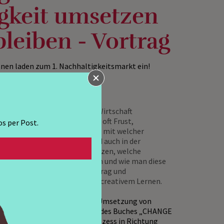
gkeit umsetzen
leiben - Vortrag
nen laden zum 1. Nachhaltigkeitsmarkt ein!
ranbleiben - weil es wirkt!
es Thema in Gesellschaft und Wirtschaft
die Umsetzung geht, gibt es oft Frust,
s per Post.
. Mira Maria Meiler erläutert, mit welcher
iedern in der Gesellschaft und auch in der
den nachhaltigen Weg umzusetzen, welche
ungsprozessen oft auftauchen und wie man diese
in motivierender Impulsvortrag und
em Publikum im Sinne von co-creativem Lernen.
er
 Partnerin für die nachhaltige Umsetzung von
beraterin, Coach und Autorin des Buches „CHANGE
 jetzt einen Veränderungsprozess in Richtung