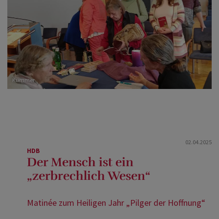
Kummer
02.04.2025
HDB
Der Mensch ist ein
„zerbrechlich Wesen“
Matinée zum Heiligen Jahr „Pilger der Hoffnung“