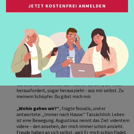
als Egoisten geschaffen, sondern in der Hochform: als
JETZT KOSTENFREI ANMELDEN
Liebende. Die Mitte liegt in einem Du und kehrt von
dort zum Ich zurück.
Ganzwerden wird nicht einfach gemacht, gewollt,
„hergestellt“, sondern ist Antwort auf ein
Herauslocken. Wir kommen aus göttlichem Anruf. Von
diesem Gewolltsein gegen alle menschlichen Zweifel
weiß und spricht die Schrift. Und sie bietet nicht nur ein
leerdrehendes Rad des Zufalls an. Sie spricht nicht über
Chemie, Physik und Biologie, aus der ich auch bestehe.
Viel tiefer schafft mich ein Wille, nicht einfach eine
gestaltlose Urmacht oder eine dumpfe, unbewusste
Allnatur. Ein ungeheurer Wille schafft mich rufend, wie
ich bin, freudig, dass ich bin. Dieser Wille ist Glück.
Ganzwerden heißt sich aufmachen zu dem, der mich
herausfordert, sogar herauszieht - aus mir selbst. Zu
meinem Schöpfer. Du gibst mich mir.
„Wohin gehen wir?“
, fragte Novalis, und er
antwortete: „Immer nach Hause.“ Tatsächlich: Leben
ist eine Bewegung. Augustinus nennt das Ziel: videntem
videre – den ansehen, der mich immer schon ansieht.
Freude haben an sich selbst, weil Er mich schön findet.