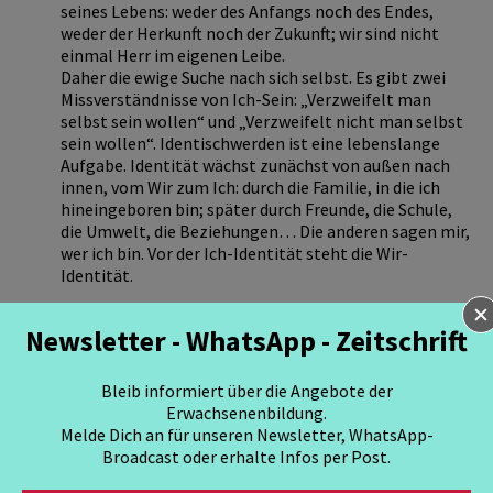
seines Lebens: weder des Anfangs noch des Endes,
weder der Herkunft noch der Zukunft; wir sind nicht
einmal Herr im eigenen Leibe.
Daher die ewige Suche nach sich selbst. Es gibt zwei
Missverständnisse von Ich-Sein: „Verzweifelt man
selbst sein wollen“ und „Verzweifelt nicht man selbst
sein wollen“. Identischwerden ist eine lebenslange
Aufgabe. Identität wächst zunächst von außen nach
innen, vom Wir zum Ich: durch die Familie, in die ich
hineingeboren bin; später durch Freunde, die Schule,
die Umwelt, die Beziehungen… Die anderen sagen mir,
wer ich bin. Vor der Ich-Identität steht die Wir-
Identität.
Dann aber:
Identität wächst auch von innen nach
Newsletter - WhatsApp - Zeitschrift
innen: Es gibt den lebenslangen Weg „von mir zu mir“.
Er ist verknüpft mit der dritten Lebensspannung, der
entscheidendsten: Identität wächst von innen nach
Bleib informiert über die Angebote der
oben.
Erwachsenenbildung.
Melde Dich an für unseren Newsletter, WhatsApp-
Was ist Oben?
Alles, was uns lösend aus uns
Broadcast oder erhalte Infos per Post.
herauszieht: Die Mitte liegt nicht in uns. Wir sind nicht