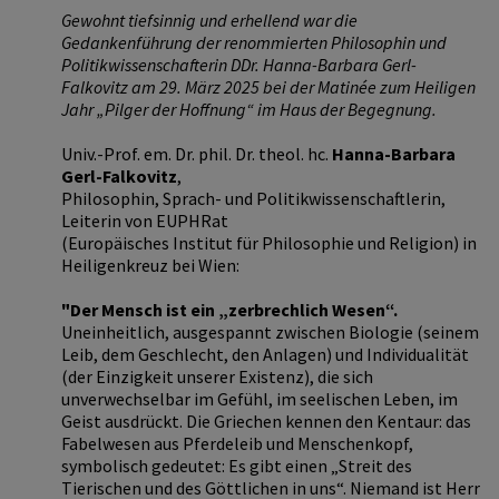
Gewohnt tiefsinnig und erhellend war die
Gedankenführung der renommierten Philosophin und
Politikwissenschafterin DDr. Hanna-Barbara Gerl-
Falkovitz am 29. März 2025 bei der Matinée zum Heiligen
Jahr „Pilger der Hoffnung“ im Haus der Begegnung.
Univ.-Prof. em. Dr. phil. Dr. theol. hc.
Hanna-Barbara
Gerl-Falkovitz
,
Philosophin, Sprach- und Politikwissenschaftlerin,
Leiterin von EUPHRat
(Europäisches Institut für Philosophie und Religion) in
Heiligenkreuz bei Wien:
"Der Mensch ist ein „zerbrechlich Wesen“.
Uneinheitlich, ausgespannt zwischen Biologie (seinem
Leib, dem Geschlecht, den Anlagen) und Individualität
(der Einzigkeit unserer Existenz), die sich
unverwechselbar im Gefühl, im seelischen Leben, im
Geist ausdrückt. Die Griechen kennen den Kentaur: das
Fabelwesen aus Pferdeleib und Menschenkopf,
symbolisch gedeutet: Es gibt einen „Streit des
Tierischen und des Göttlichen in uns“. Niemand ist Herr