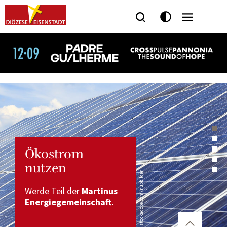
Seitenbereiche:
Ökostrom
nutzen
© stockadobe.com/rupbilder
Werde Teil der
Martinus
Energiegemeinschaft.