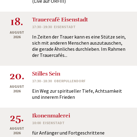
(Live auf ORFIII)
18.
Trauercafé Eisenstadt
17:30 - 19:30
EISENSTADT
AUGUST
In Zeiten der Trauer kann es eine Stütze sein,
2026
sich mit anderen Menschen auszutauschen,
die gerade Ähnliches durchleben. Im Rahmen
der Trauercafés...
20.
Stilles Sein
17:30 - 18:30
OBERPULLENDORF
AUGUST
Ein Weg zur spiritueller Tiefe, Achtsamkeit
2026
und innerem Frieden
25.
Ikonenmalerei
10:00
EISENSTADT
AUGUST
für Anfänger und Fortgeschrittene
2026