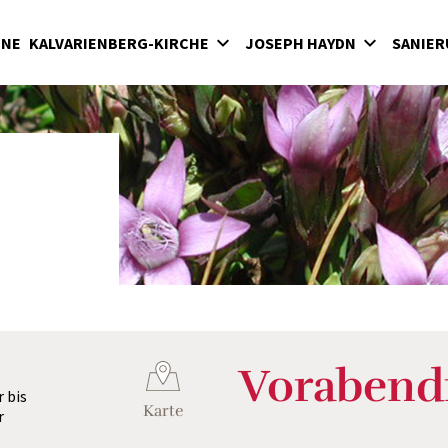
INE
KALVARIENBERG-KIRCHE
JOSEPH HAYDN
SANIER
lvarienberg
Wirken in der Bergkirche
rgkirche
Haydn-Mausoleum
adenkapelle
Feierliche Messen in der Bergkirche unter
Fürst Nikolaus II. Esterházy
terkirche
Seit 1898: Karfreitagsaufführungen der
hatzkammer
"Sieben letzten Worte des Erlösers am
Kreuze" von Joseph Haydn in der Bergkirc
milienkapelle
Haydnjahr 2009: Haydnpflege in der
Bergkirche
Vorabend
r
bis
Karte
r