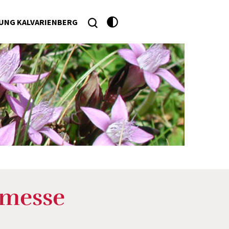
UNG KALVARIENBERG
he
messe