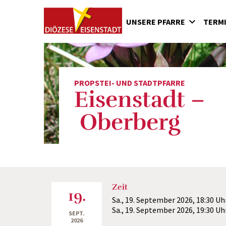
UNSERE PFARRE
TERM
Seelsorger
Ka
Mitarbeiterinnen und Mitarbeiter
Be
Pfarrgemeinderat
Gn
PROPSTEI- UND STADTPFARRE
Eisenstadt –
Kinder-Wortgottesdienst
Un
Ministrantinnen und Ministranten
Sc
Oberberg
Chor der Haydnkirche
Fa
Bilder
Geschichte: Die Pröpste von Eisenstadt-
Oberberg
Geschichte: Doppelpfarre
Zeit
19.
Sa., 19. September 2026,
18:30 Uh
Sa., 19. September 2026,
19:30 Uh
SEPT.
2026