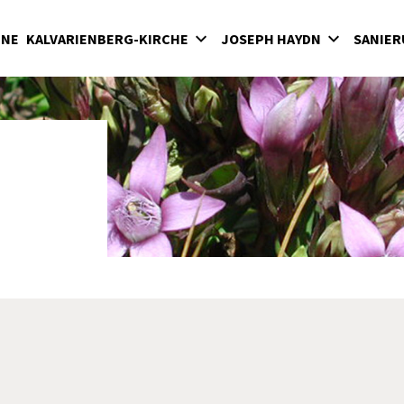
INE
KALVARIENBERG-KIRCHE
JOSEPH HAYDN
SANIER
lvarienberg
Wirken in der Bergkirche
rgkirche
Haydn-Mausoleum
adenkapelle
Feierliche Messen in der Bergkirche unter
Fürst Nikolaus II. Esterházy
terkirche
Seit 1898: Karfreitagsaufführungen der
hatzkammer
"Sieben letzten Worte des Erlösers am
Kreuze" von Joseph Haydn in der Bergkirc
milienkapelle
Haydnjahr 2009: Haydnpflege in der
Bergkirche