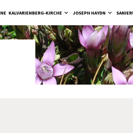
INE
KALVARIENBERG-KIRCHE
JOSEPH HAYDN
SANIER
lvarienberg
Wirken in der Bergkirche
rgkirche
Haydn-Mausoleum
adenkapelle
Feierliche Messen in der Bergkirche unter
Fürst Nikolaus II. Esterházy
terkirche
Seit 1898: Karfreitagsaufführungen der
hatzkammer
"Sieben letzten Worte des Erlösers am
Kreuze" von Joseph Haydn in der Bergkirc
milienkapelle
Haydnjahr 2009: Haydnpflege in der
Bergkirche