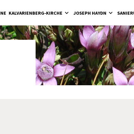
INE
KALVARIENBERG-KIRCHE
JOSEPH HAYDN
SANIER
lvarienberg
Wirken in der Bergkirche
rgkirche
Haydn-Mausoleum
adenkapelle
Feierliche Messen in der Bergkirche unter
Fürst Nikolaus II. Esterházy
terkirche
Seit 1898: Karfreitagsaufführungen der
hatzkammer
"Sieben letzten Worte des Erlösers am
Kreuze" von Joseph Haydn in der Bergkirc
milienkapelle
Haydnjahr 2009: Haydnpflege in der
Bergkirche