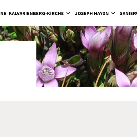
INE
KALVARIENBERG-KIRCHE
JOSEPH HAYDN
SANIER
lvarienberg
Wirken in der Bergkirche
rgkirche
Haydn-Mausoleum
adenkapelle
Feierliche Messen in der Bergkirche unter
Fürst Nikolaus II. Esterházy
terkirche
Seit 1898: Karfreitagsaufführungen der
hatzkammer
"Sieben letzten Worte des Erlösers am
Kreuze" von Joseph Haydn in der Bergkirc
milienkapelle
Haydnjahr 2009: Haydnpflege in der
Bergkirche