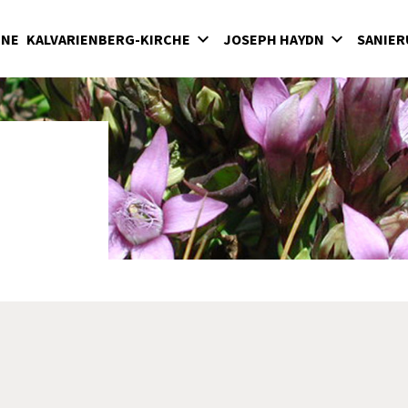
INE
KALVARIENBERG-KIRCHE
JOSEPH HAYDN
SANIER
lvarienberg
Wirken in der Bergkirche
rgkirche
Haydn-Mausoleum
adenkapelle
Feierliche Messen in der Bergkirche unter
Fürst Nikolaus II. Esterházy
terkirche
Seit 1898: Karfreitagsaufführungen der
hatzkammer
"Sieben letzten Worte des Erlösers am
Kreuze" von Joseph Haydn in der Bergkirc
milienkapelle
Haydnjahr 2009: Haydnpflege in der
Bergkirche