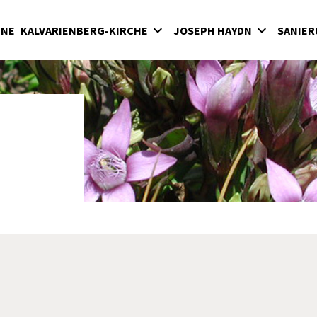
INE
KALVARIENBERG-KIRCHE
JOSEPH HAYDN
SANIER
lvarienberg
Wirken in der Bergkirche
rgkirche
Haydn-Mausoleum
adenkapelle
Feierliche Messen in der Bergkirche unter
Fürst Nikolaus II. Esterházy
terkirche
Seit 1898: Karfreitagsaufführungen der
hatzkammer
"Sieben letzten Worte des Erlösers am
Kreuze" von Joseph Haydn in der Bergkirc
milienkapelle
Haydnjahr 2009: Haydnpflege in der
Bergkirche