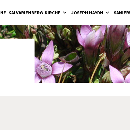
INE
KALVARIENBERG-KIRCHE
JOSEPH HAYDN
SANIER
lvarienberg
Wirken in der Bergkirche
rgkirche
Haydn-Mausoleum
adenkapelle
Feierliche Messen in der Bergkirche unter
Fürst Nikolaus II. Esterházy
terkirche
Seit 1898: Karfreitagsaufführungen der
hatzkammer
"Sieben letzten Worte des Erlösers am
Kreuze" von Joseph Haydn in der Bergkirc
milienkapelle
Haydnjahr 2009: Haydnpflege in der
Bergkirche