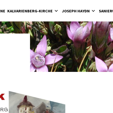
INE
KALVARIENBERG-KIRCHE
JOSEPH HAYDN
SANIER
lvarienberg
Wirken in der Bergkirche
rgkirche
Haydn-Mausoleum
adenkapelle
Feierliche Messen in der Bergkirche unter
Fürst Nikolaus II. Esterházy
terkirche
Seit 1898: Karfreitagsaufführungen der
hatzkammer
"Sieben letzten Worte des Erlösers am
Kreuze" von Joseph Haydn in der Bergkirc
milienkapelle
Haydnjahr 2009: Haydnpflege in der
Bergkirche