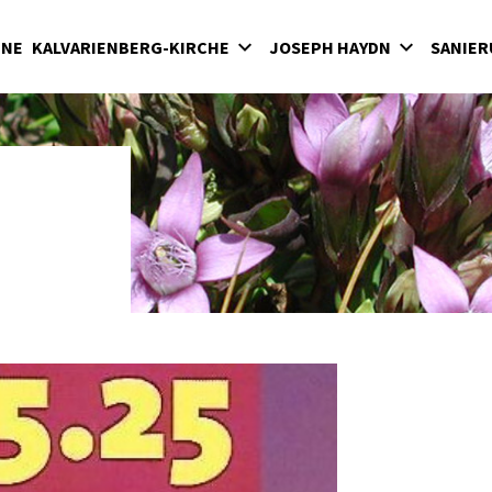
INE
KALVARIENBERG-KIRCHE
JOSEPH HAYDN
SANIER
lvarienberg
Wirken in der Bergkirche
rgkirche
Haydn-Mausoleum
adenkapelle
Feierliche Messen in der Bergkirche unter
Fürst Nikolaus II. Esterházy
terkirche
Seit 1898: Karfreitagsaufführungen der
hatzkammer
"Sieben letzten Worte des Erlösers am
Kreuze" von Joseph Haydn in der Bergkirc
milienkapelle
Haydnjahr 2009: Haydnpflege in der
Bergkirche