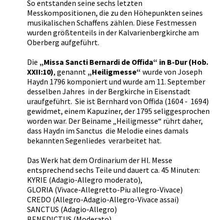
So entstanden seine sechs letzten
Messkompositionen, die zu den Höhepunkten seines
musikalischen Schaffens zählen. Diese Festmessen
wurden größtenteils in der Kalvarienbergkirche am
Oberberg aufgeführt.
Die
„Missa Sancti Bernardi de Offida“ in B-Dur (Hob.
XXII:10)
, genannt
„Heiligmesse“
wurde von Joseph
Haydn 1796 komponiert und wurde am 11. September
desselben Jahres in der Bergkirche in Eisenstadt
uraufgeführt. Sie ist Bernhard von Offida (1604 - 1694)
gewidmet, einem Kapuziner, der 1795 seliggesprochen
worden war. Der Beiname „Heiligmesse“ rührt daher,
dass Haydn im Sanctus die Melodie eines damals
bekannten Segenliedes verarbeitet hat.
Das Werk hat dem Ordinarium der Hl. Messe
entsprechend sechs Teile und dauert ca. 45 Minuten:
KYRIE (Adagio-Allegro moderato),
GLORIA (Vivace-Allegretto-Piu allegro-Vivace)
CREDO (Allegro-Adagio-Allegro-Vivace assai)
SANCTUS (Adagio-Allegro)
BENEDICTUS (Moderato)