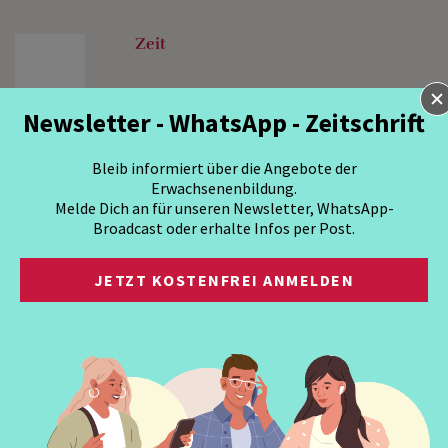
Zeit
Newsletter - WhatsApp - Zeitschrift
Bleib informiert über die Angebote der
Erwachsenenbildung.
Melde Dich an für unseren Newsletter, WhatsApp-
Broadcast oder erhalte Infos per Post.
JETZT KOSTENFREI ANMELDEN