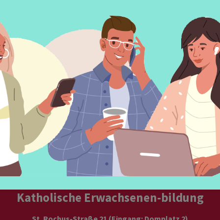
ter
bestellen
Nachricht
schreiben
auf Facebo
Katholische Erwachsenen-bildung
St. Rochus-Straße 21 (Eingang: Domplatz 2)