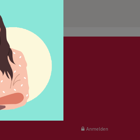
ok
folgen
Anmelden