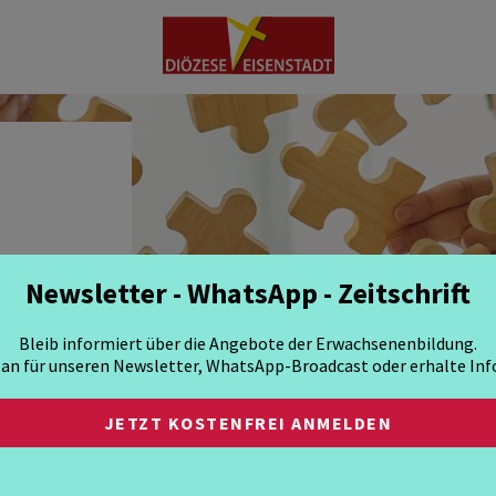
-
Newsletter - WhatsApp - Zeitschrift
THEMEN
REGIONEN
INSTITUTI
Bleib informiert über die Angebote der Erwachsenenbildung.
 an für unseren Newsletter, WhatsApp-Broadcast oder erhalte Info
JETZT KOSTENFREI ANMELDEN