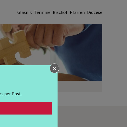
Glasnik
Termine
Bischof
Pfarren
Diözese
ONEN
ÜBER UNS
s per Post.