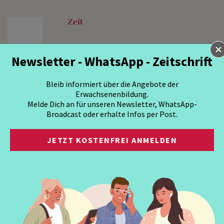
Zeit
Newsletter - WhatsApp - Zeitschrift
Bleib informiert über die Angebote der
Erwachsenenbildung.
Melde Dich an für unseren Newsletter, WhatsApp-
Broadcast oder erhalte Infos per Post.
JETZT KOSTENFREI ANMELDEN