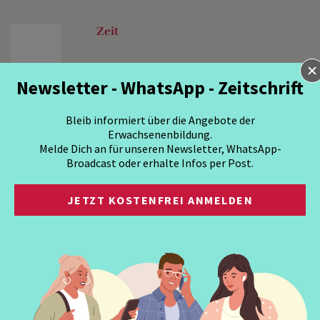
Zeit
Newsletter - WhatsApp - Zeitschrift
Bleib informiert über die Angebote der
Erwachsenenbildung.
Melde Dich an für unseren Newsletter, WhatsApp-
Broadcast oder erhalte Infos per Post.
JETZT KOSTENFREI ANMELDEN