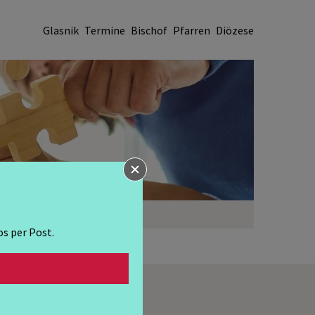
Glasnik
Termine
Bischof
Pfarren
Diözese
ONEN
ÜBER UNS
s per Post.