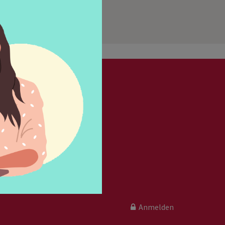
ok
folgen
Anmelden