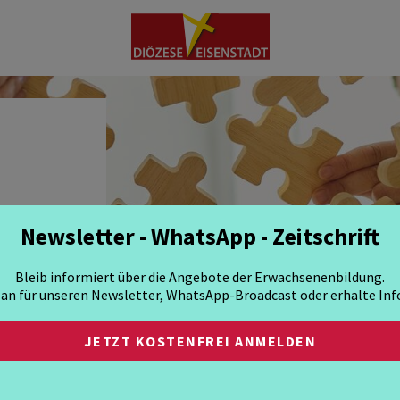
-
Newsletter - WhatsApp - Zeitschrift
THEMEN
REGIONEN
INSTITUTI
Bleib informiert über die Angebote der Erwachsenenbildung.
 an für unseren Newsletter, WhatsApp-Broadcast oder erhalte Info
JETZT KOSTENFREI ANMELDEN