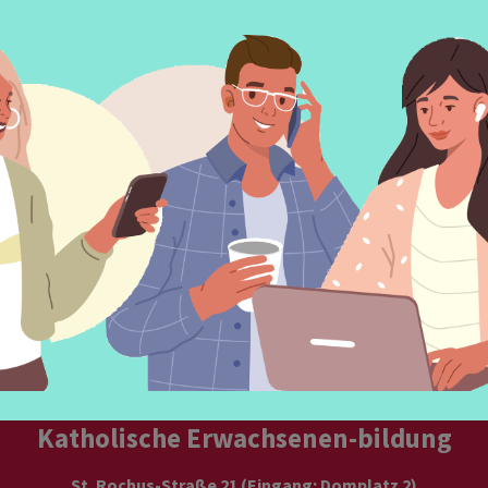
ter
bestellen
Nachricht
schreiben
auf Facebo
Katholische Erwachsenen-bildung
St. Rochus-Straße 21 (Eingang: Domplatz 2)