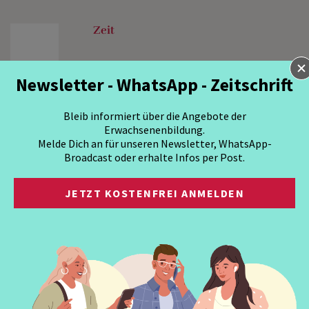
Zeit
Newsletter - WhatsApp - Zeitschrift
Bleib informiert über die Angebote der
Erwachsenenbildung.
Melde Dich an für unseren Newsletter, WhatsApp-
Broadcast oder erhalte Infos per Post.
JETZT KOSTENFREI ANMELDEN