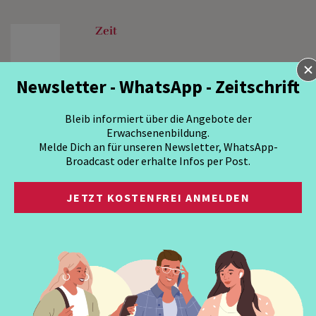
Zeit
Newsletter - WhatsApp - Zeitschrift
Bleib informiert über die Angebote der
Erwachsenenbildung.
Melde Dich an für unseren Newsletter, WhatsApp-
Broadcast oder erhalte Infos per Post.
JETZT KOSTENFREI ANMELDEN