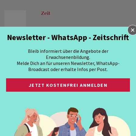
Zeit
Newsletter - WhatsApp - Zeitschrift
Bleib informiert über die Angebote der
Erwachsenenbildung.
Melde Dich an für unseren Newsletter, WhatsApp-
Broadcast oder erhalte Infos per Post.
JETZT KOSTENFREI ANMELDEN