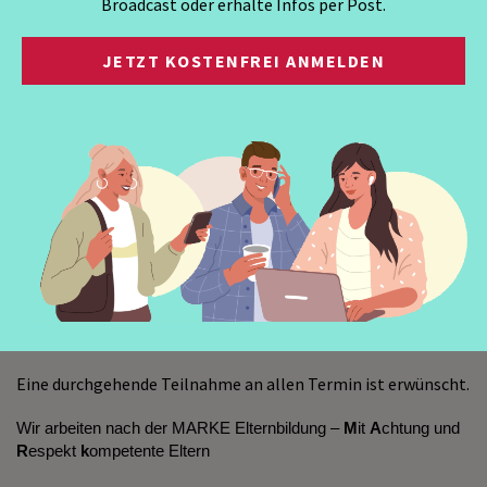
Broadcast oder erhalte Infos per Post.
Kommt vorbei, lasst uns gemeinsam spielen, lachen und
wachsen!
JETZT KOSTENFREI ANMELDEN
Kostenbeitrag: € 5,- pro Termin
Für Mitglieder des katholischen Familienverbandes
kostenfrei.
Weitere Informationen und Anmeldung bis Pascale
Rosnak,
T +43 664 739760 09
Termine im Herbst 2025:
2. September, 15.30 - 17.00 Uhr
16. September, 15.30 - 17.00 Uhr
7. Oktober, 15.30 - 17.00 Uhr
21. Oktober, 15.30 - 17.00 Uhr
Eine durchgehende Teilnahme an allen Termin ist erwünscht.
Wir arbeiten nach der MARKE Elternbildung –
M
it
A
chtung und
R
espekt
k
ompetente Eltern