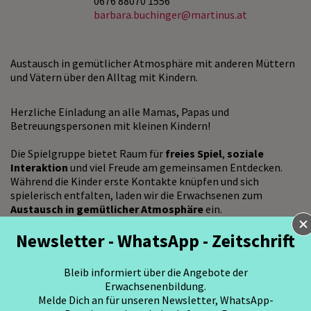
0676 88070 1556
barbara.buchinger@martinus.at
Austausch in gemütlicher Atmosphäre mit anderen Müttern
und Vätern über den Alltag mit Kindern.
Herzliche Einladung an alle Mamas, Papas und
Betreuungspersonen mit kleinen Kindern!
Die Spielgruppe bietet Raum für
freies Spiel
,
soziale
Interaktion
und viel Freude am gemeinsamen Entdecken.
Während die Kinder erste Kontakte knüpfen und sich
spielerisch entfalten, laden wir die Erwachsenen zum
Austausch in gemütlicher Atmosphäre
ein.
In einem wertschätzenden Rahmen sprechen wir über die
Newsletter - WhatsApp - Zeitschrift
kleinen und großen Themen des Familienalltags.
Pädagogisch begleitet wird die Spielgruppe von Pascale
Rosnak (Dipl. Sozialagogin, Dipl. Erziehungsberaterin und
Bleib informiert über die Angebote der
Elternbildnerin), die bei Bedarf auch
professionelle Tipps
Erwachsenenbildung.
zu aktuellen Erziehungsfragen
gibt.
Melde Dich an für unseren Newsletter, WhatsApp-