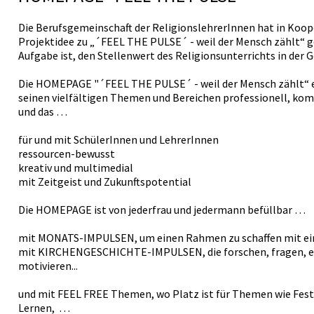
Die Berufsgemeinschaft der ReligionslehrerInnen hat in Koo
Projektidee zu „´FEEL THE PULSE´ - weil der Mensch zählt“ ge
Aufgabe ist, den Stellenwert des Religionsunterrichts in der 
Die HOMEPAGE "´FEEL THE PULSE´ - weil der Mensch zählt“ er
seinen vielfältigen Themen und Bereichen professionell, komp
und das …
für und mit SchülerInnen und LehrerInnen
ressourcen-bewusst
kreativ und multimedial
mit Zeitgeist und Zukunftspotential
Die HOMEPAGE ist von jederfrau und jedermann befüllbar …
mit MONATS-IMPULSEN, um einen Rahmen zu schaffen mit eine
mit KIRCHENGESCHICHTE-IMPULSEN, die forschen, fragen, er
motivieren...
und mit FEEL FREE Themen, wo Platz ist für Themen wie Feste
Lernen, …