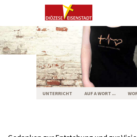
UNTERRICHT
AUF A WORT ...
WO