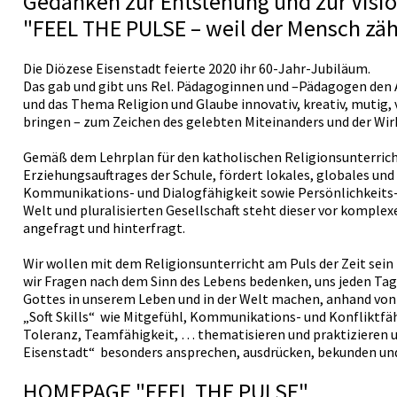
Gedanken zur Entstehung und zur Visio
"FEEL THE PULSE – weil der Mensch zäh
Die Diözese Eisenstadt feierte 2020 ihr 60-Jahr-Jubiläum.
Das gab und gibt uns Rel. Pädagoginnen und –Pädagogen den 
und das Thema Religion und Glaube innovativ, kreativ, mutig,
bringen – zum Zeichen des gelebten Miteinanders und der Wirk
Gemäß dem Lehrplan für den katholischen Religionsunterricht 
Erziehungsauftrages der Schule, fördert lokales, globales un
Kommunikations- und Dialogfähigkeit sowie Persönlichkeits- 
Welt und pluralisierten Gesellschaft steht dieser vor komplex
angefragt und hinterfragt.
Wir wollen mit dem Religionsunterricht am Puls der Zeit sei
wir Fragen nach dem Sinn des Lebens bedenken, uns jeden Tag
Gottes in unserem Leben und in der Welt machen, anhand von 
„Soft Skills“ wie Mitgefühl, Kommunikations- und Konfliktfä
Toleranz, Teamfähigkeit, … thematisieren und praktizieren u
Eisenstadt“ besonders ansprechen, ausdrücken, bekunden u
HOMEPAGE "FEEL THE PULSE"