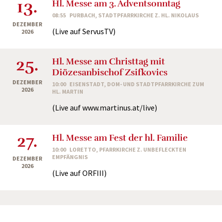
13.
Hl. Messe am 3. Adventsonntag
08:55
PURBACH, STADTPFARRKIRCHE Z. HL. NIKOLAUS
DEZEMBER
(Live auf ServusTV)
2026
25.
Hl. Messe am Christtag mit
Diözesanbischof Zsifkovics
DEZEMBER
10:00
EISENSTADT, DOM- UND STADTPFARRKIRCHE ZUM
2026
HL. MARTIN
(Live auf www.martinus.at/live)
27.
Hl. Messe am Fest der hl. Familie
10:00
LORETTO, PFARRKIRCHE Z. UNBEFLECKTEN
EMPFÄNGNIS
DEZEMBER
2026
(Live auf ORFIII)