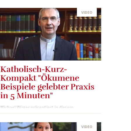
VIDEO
Katholisch-Kurz-
Kompakt "Ökumene
Beispiele gelebter Praxis
in 5 Minuten"
Michael Wüger präsentiert in diesem
kurzweiligen Videoclip Beispiele gelingender
ökumenischer Zusammenarbeit im Burgenland.
VIDEO