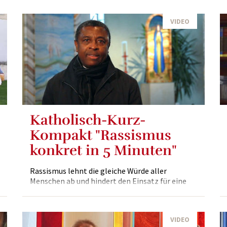
VIDEO
Katholisch-Kurz-
Kompakt "Rassismus
konkret in 5 Minuten"
Rassismus lehnt die gleiche Würde aller
Menschen ab und hindert den Einsatz für eine
gerechte Gesellschaftsordnung. Die Diözese
Eisenstadt setzt ein Zeichen mit der Initiative
"Burgenland ohne...
VIDEO