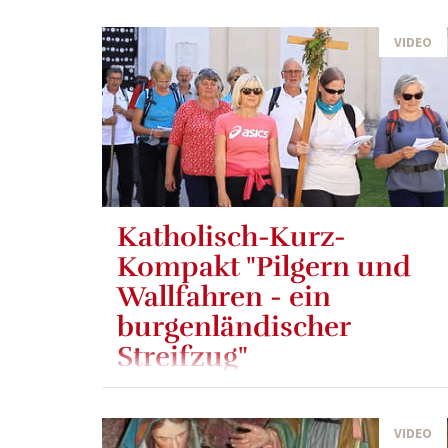
VIDEO
Katholisch-Kurz-
Kompakt "Pilgern und
Wallfahren - ein
burgenländischer
Streifzug"
Die meisten Wege unseres Lebens sind
Pilgerwege. Das Leben ist ein Aufbruch, ein
VIDEO
Ankommen, oft auch ein Abschied nehmen. In