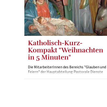
wenigen Minuten unternehmen wir mit
Bischofsvikar P. Mag. Karl Schauer...
Katholisch-Kurz-
Kompakt "Weihnachten
in 5 Minuten"
Die MitarbeiterInnen des Bereichs "Glauben und
Feiern" der Hauptabteilung Pastorale Dienste
der Diözese Eisenstadt erklären, was
Weihnachten für sie bedeutet und wie sie
Weihnachten verbringen.