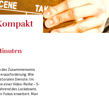
 Kompakt
Minuten
en des Zusammenseins
Herausforderung. Wie
astoralen Dienste. Im
ee einer Video-Reihe – 5-
während des Lockdowns.
er Fokus erweitert. Man