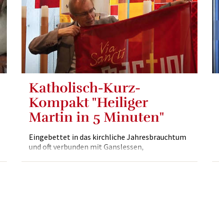
Katholisch-Kurz-
Kompakt "Heiliger
Martin in 5 Minuten"
Eingebettet in das kirchliche Jahresbrauchtum
und oft verbunden mit Ganslessen,
Martiniloben, Laternderlümzügen und vielem
mehr ist er unser Landes- und Diözesanpatron.
Welche Bedeutung kann er und...