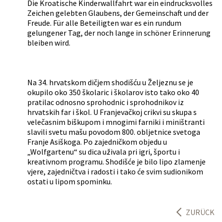
Die Kroatische Kinderwallfahrt war ein eindrucksvolles
Zeichen gelebten Glaubens, der Gemeinschaft und der
Freude. Für alle Beteiligten war es ein rundum
gelungener Tag, der noch lange in schöner Erinnerung
bleiben wird.
Na 34. hrvatskom dičjem shodišću u Željeznu se je
okupilo oko 350 školaric i školarov isto tako oko 40
pratilac odnosno sprohodnic i sprohodnikov iz
hrvatskih far i škol. U Franjevačkoj crikvi su skupa s
velečasnim biškupom i mnogimi farniki i miništranti
slavili svetu mašu povodom 800. obljetnice svetoga
Franje Asiškoga. Po zajedničkom objedu u
„Wolfgartenu“ su dica uživala pri igri, športu i
kreativnom programu. Shodišće je bilo lipo zlamenje
vjere, zajedničtva i radosti i tako će svim sudionikom
ostati u lipom spominku.
ZURÜCK