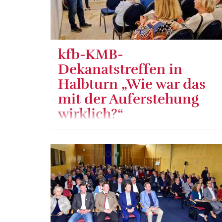
kfb-KMB-
Dekanatstreffen in
Halbturn „Wie war das
mit der Auferstehung
wirklich?“
Am 23. April 2026 luden die kfb und die KMB des
Dekanats Frauenkirchen zu einem
Vortragsabend mit Markus Iby in den Pfarrtreff
Halbturn ein.