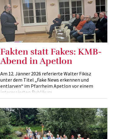
Fakten statt Fakes: KMB-
Abend in Apetlon
Am 12. Jänner 2026 referierte Walter Fikisz
unter dem Titel „Fake News erkennen und
entlarven“ im Pfarrheim Apetlon vor einem
interessierten Publikum.