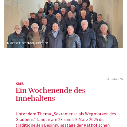
Diözese Eisenstadt/Jurenich
31.03.2025
KMB
Ein Wochenende des
Innehaltens
Unter dem Thema „Sakramente als Wegmarken des
Glaubens“ fanden am 28. und 29. März 2025 die
traditionellen Besinnungstage der Katholischen