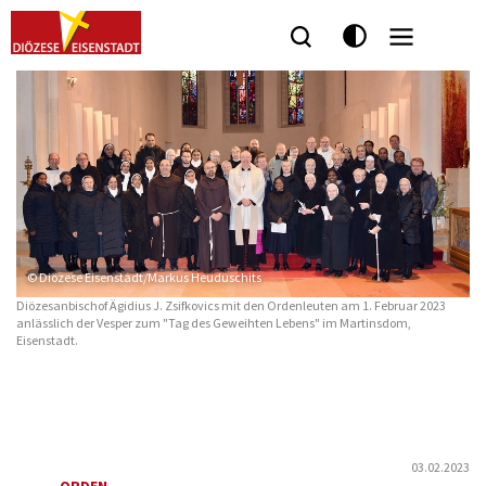
© Diözese Eisenstadt/Markus Heuduschits
Diözesanbischof Ägidius J. Zsifkovics mit den Ordenleuten am 1. Februar 2023
anlässlich der Vesper zum "Tag des Geweihten Lebens" im Martinsdom,
Eisenstadt.
03.02.2023