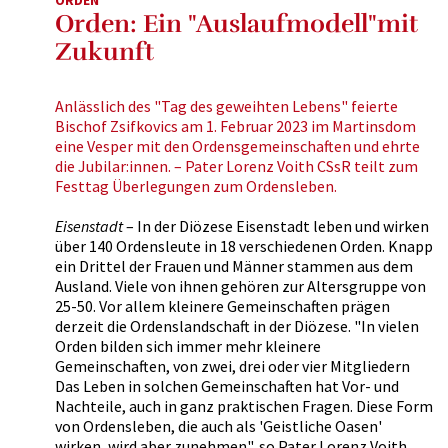
ORDEN
Orden: Ein "Auslaufmodell"mit
Zukunft
Anlässlich des "Tag des geweihten Lebens" feierte
Bischof Zsifkovics am 1. Februar 2023 im Martinsdom
eine Vesper mit den Ordensgemeinschaften und ehrte
die Jubilar:innen. – Pater Lorenz Voith CSsR teilt zum
Festtag Überlegungen zum Ordensleben.
Eisenstadt
– In der Diözese Eisenstadt leben und wirken
über 140 Ordensleute in 18 verschiedenen Orden. Knapp
ein Drittel der Frauen und Männer stammen aus dem
Ausland. Viele von ihnen gehören zur Altersgruppe von
25-50. Vor allem kleinere Gemeinschaften prägen
derzeit die Ordenslandschaft in der Diözese. "In vielen
Orden bilden sich immer mehr kleinere
Gemeinschaften, von zwei, drei oder vier Mitgliedern
Das Leben in solchen Gemeinschaften hat Vor- und
Nachteile, auch in ganz praktischen Fragen. Diese Form
von Ordensleben, die auch als 'Geistliche Oasen'
wirken, wird aber zunehmen", so Pater Lorenz Voith