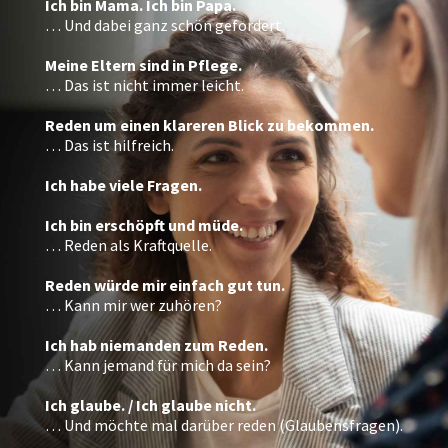
Ich bin Mama. Ich bin Papa.
… Und dabei ganz schön gefordert.
Meine Eltern sind in Pflege.
… Das ist nicht immer leicht.
Reden um einen klareren Blick zu bekommen.
… Das ist hilfreich.
Ich habe viele Fragen.
Ich bin erschöpft und müde.
… Reden als Kraftquelle.
Reden würde mir einfach gut tun.
… Kann mir wer zuhören?
Ich hab niemanden zum Reden.
… Kann jemand für mich da sein?
Ich glaube. / Ich glaube nicht.
… Und möchte mal darüber reden (Glaubensfragen).