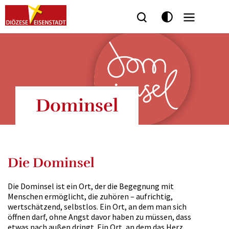
Seitenbereiche:
Dominsel
Die Dominsel
Die Dominsel ist ein Ort, der die Begegnung mit
Menschen ermöglicht, die zuhören – aufrichtig,
wertschätzend, selbstlos. Ein Ort, an dem man sich
öffnen darf, ohne Angst davor haben zu müssen, dass
etwas nach außen dringt. Ein Ort, an dem das Herz