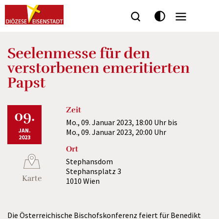
Seitenbereiche:
Seelenmesse für den
verstorbenen emeritierten
Papst
Zeit
09.
Mo., 09. Januar 2023,
18:00 Uhr
bis
JAN.
Mo., 09. Januar 2023,
20:00 Uhr
2023
Ort
Stephansdom
Stephansplatz 3
Karte
1010 Wien
Die Österreichische Bischofskonferenz feiert für Benedikt