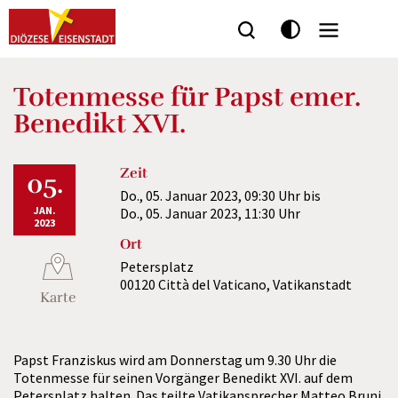
Seitenbereiche:
Totenmesse für Papst emer.
Benedikt XVI.
Zeit
05.
Do., 05. Januar 2023,
09:30 Uhr
bis
JAN.
Do., 05. Januar 2023,
11:30 Uhr
2023
Ort
Petersplatz
00120 Città del Vaticano, Vatikanstadt
Karte
Papst Franziskus wird am Donnerstag um 9.30 Uhr die
Totenmesse für seinen Vorgänger Benedikt XVI. auf dem
Petersplatz halten. Das teilte Vatikansprecher Matteo Bruni