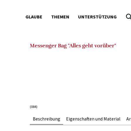
GLAUBE
THEMEN
UNTERSTÜTZUNG
Seitenbereiche:
Messenger Bag "Alles geht vorüber"
(084)
Beschreibung
Eigenschaften und Material
A