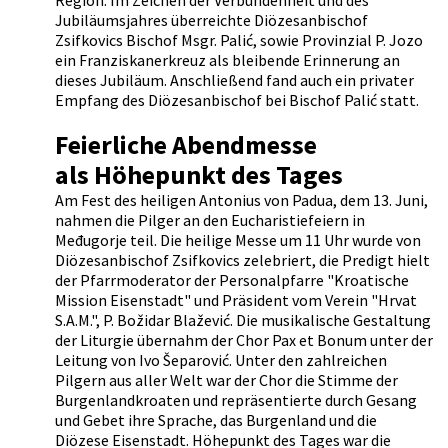
Region. Im Zeichen der Verbundenheit und des
Jubiläumsjahres überreichte Diözesanbischof
Zsifkovics Bischof Msgr. Palić, sowie Provinzial P. Jozo
ein Franziskanerkreuz als bleibende Erinnerung an
dieses Jubiläum. Anschließend fand auch ein privater
Empfang des Diözesanbischof bei Bischof Palić statt.
Feierliche Abendmesse
als Höhepunkt des Tages
Am Fest des heiligen Antonius von Padua, dem 13. Juni,
nahmen die Pilger an den Eucharistiefeiern in
Međugorje teil. Die heilige Messe um 11 Uhr wurde von
Diözesanbischof Zsifkovics zelebriert, die Predigt hielt
der Pfarrmoderator der Personalpfarre "Kroatische
Mission Eisenstadt" und Präsident vom Verein "Hrvat
S.A.M.", P. Božidar Blažević. Die musikalische Gestaltung
der Liturgie übernahm der Chor Pax et Bonum unter der
Leitung von Ivo Šeparović. Unter den zahlreichen
Pilgern aus aller Welt war der Chor die Stimme der
Burgenlandkroaten und repräsentierte durch Gesang
und Gebet ihre Sprache, das Burgenland und die
Diözese Eisenstadt. Höhepunkt des Tages war die