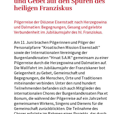
und Gebet auf den Spuren des
heiligen Franziskus
Pilgerreise der Diözese Eisenstadt nach Herzegowina
und Dalmatien: Begegnungen, Gesang und gelebte
Verbundenheit im Jubiläumsjahr des hl. Franziskus.
Am 11. Juni brachen Pilgerinnen und Pilger der
Personalpfarre "Kroatischen Mission Eisenstadt"
sowie der Internationalen Vereinigung der
Burgenlandkroaten "Hrvat S.A.M." gemeinsam zu einer
Pilgerreise durch die Herzegowina und Dalmatien auf.
Die Wallfahrt im Jubiläumsjahr der Franziskaner bot
Gelegenheit zu Gebet, Gemeinschaft und
Begegnungen, die Menschen, Orte und Traditionen
miteinander verbinden. Unter den rund hundert
Teilnehmenden befanden sich auch Mitglieder des
internationalen Chores der Burgenlandkroaten Pax et
Bonum, die während der Pilgerreise auf ein Jahrzehnt
gemeinsamen Wirkens, Singens und Dienens für die
Gemeinschaft zurückblickten. Die Teilnahme des
Chores erfolgte im Rahmen eines Projekts, das durch