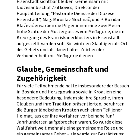
Eisenstadt sichtbar bleiben. Gemeinsam mit
Diözesanbischof Zsifkovics, Direktor der
Hauptabteilung "Pastorale Dienste der Diözese
Eisenstadt", Mag. Miroslav Mochnáč, und P. Božidar
Blažević erwarben die Pilger:innen eine zwei Meter
hohe Statue der Muttergottes von Međugorje, die im
Kreuzgang des Franziskanerklosters in Eisenstadt
aufgestellt werden soll. Sie wird den Gläubigen als Ort
des Gebets und als dauerhaftes Zeichen der
Verbundenheit mit Međugorje dienen.
Glaube, Gemeinschaft und
Zugehörigkeit
Für viele Teilnehmende hatte insbesondere der Besuch
in Bosnien und Herzegowina sowie in Kroatien eine
besondere Bedeutung. Indem sie ihre Sprache, ihren
Glauben und ihre Tradition präsentierten, berührten
die Burgenländischen Kroaten auch einen Teil jener
Heimat, aus der ihre Vorfahren vor beinahe fünf
Jahrhunderten aufgebrochen waren. So wurde diese
Wallfahrt weit mehr als eine gemeinsame Reise und
ein gemeinsames Gebet – sie wurde zur Bestätigung,