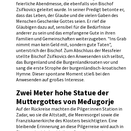
feierliche Abendmesse, die ebenfalls von Bischof
Zsifkovics geleitet wurde. In seiner Predigt betonte er,
dass das Leben, der Glaube und die vielen Gaben des
Menschen Geschenke Gottes seien. Er rief die
Gläubigen dazu auf, sensibel für die Bedürfnisse
anderer zu sein und das empfangene Gute in ihren
Familien und Gemeinschaften weiterzugeben. "Ins Grab
nimmt man kein Geld mit, sondern gute Taten",
unterstrich der Bischof. Zum Abschluss der Messfeier
stellte Bischof Zsifkovics den Anwesenden sich selbst,
das Burgenland und die Burgenlandkroaten vor und
sang die erste Strophe der burgenländisch-kroatischen
Hymne. Dieser spontane Moment stieß bei den
Anwesenden auf großes Interesse.
Zwei Meter hohe Statue der
Muttergottes von Međugorje
Auf der Rückreise machten die Pilger:innen Station in
Zadar, wo sie die Altstadt, die Meeresorgel sowie die
Franziskanerkirche des Klosters besichtigten. Eine
bleibende Erinnerung an diese Pilgerreise wird auch in