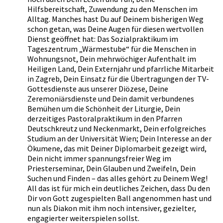
Hilfsbereitschaft, Zuwendung zu den Menschen im
Alltag. Manches hast Du auf Deinem bisherigen Weg
schon getan, was Deine Augen für diesen wertvollen
Dienst geöffnet hat: Das Sozialpraktikum im
Tageszentrum „Wärmestube“ für die Menschen in
Wohnungsnot, Dein mehrwöchiger Aufenthalt im
Heiligen Land, Dein Externjahr und pfarrliche Mitarbeit
in Zagreb, Dein Einsatz für die Übertragungen der TV-
Gottesdienste aus unserer Diözese, Deine
Zeremoniärsdienste und Dein damit verbundenes
Bemühen um die Schönheit der Liturgie, Dein
derzeitiges Pastoralpraktikum in den Pfarren
Deutschkreutz und Neckenmarkt, Dein erfolgreiches
Studium an der Universität Wien; Dein Interesse an der
Ökumene, das mit Deiner Diplomarbeit gezeigt wird,
Dein nicht immer spannungsfreier Weg im
Priesterseminar, Dein Glauben und Zweifeln, Dein
Suchen und Finden – das alles gehört zu Deinem Weg!
All das ist für mich ein deutliches Zeichen, dass Du den
Dir von Gott zugespielten Ball angenommen hast und
nun als Diakon mit ihm noch intensiver, gezielter,
engagierter weiterspielen sollst.