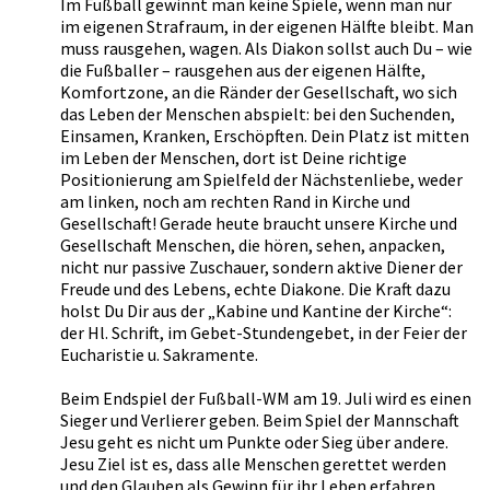
Im Fußball gewinnt man keine Spiele, wenn man nur
im eigenen Strafraum, in der eigenen Hälfte bleibt. Man
muss rausgehen, wagen. Als Diakon sollst auch Du – wie
die Fußballer – rausgehen aus der eigenen Hälfte,
Komfortzone, an die Ränder der Gesellschaft, wo sich
das Leben der Menschen abspielt: bei den Suchenden,
Einsamen, Kranken, Erschöpften. Dein Platz ist mitten
im Leben der Menschen, dort ist Deine richtige
Positionierung am Spielfeld der Nächstenliebe, weder
am linken, noch am rechten Rand in Kirche und
Gesellschaft! Gerade heute braucht unsere Kirche und
Gesellschaft Menschen, die hören, sehen, anpacken,
nicht nur passive Zuschauer, sondern aktive Diener der
Freude und des Lebens, echte Diakone. Die Kraft dazu
holst Du Dir aus der „Kabine und Kantine der Kirche“:
der Hl. Schrift, im Gebet-Stundengebet, in der Feier der
Eucharistie u. Sakramente.
Beim Endspiel der Fußball-WM am 19. Juli wird es einen
Sieger und Verlierer geben. Beim Spiel der Mannschaft
Jesu geht es nicht um Punkte oder Sieg über andere.
Jesu Ziel ist es, dass alle Menschen gerettet werden
und den Glauben als Gewinn für ihr Leben erfahren.