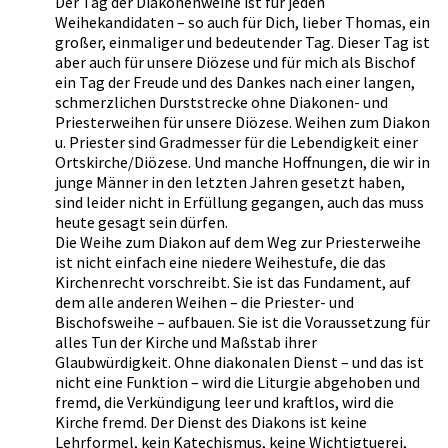
Der Tag der Diakonenweihe ist für jeden
Weihekandidaten – so auch für Dich, lieber Thomas, ein
großer, einmaliger und bedeutender Tag. Dieser Tag ist
aber auch für unsere Diözese und für mich als Bischof
ein Tag der Freude und des Dankes nach einer langen,
schmerzlichen Durststrecke ohne Diakonen- und
Priesterweihen für unsere Diözese. Weihen zum Diakon
u. Priester sind Gradmesser für die Lebendigkeit einer
Ortskirche/Diözese. Und manche Hoffnungen, die wir in
junge Männer in den letzten Jahren gesetzt haben,
sind leider nicht in Erfüllung gegangen, auch das muss
heute gesagt sein dürfen.
Die Weihe zum Diakon auf dem Weg zur Priesterweihe
ist nicht einfach eine niedere Weihestufe, die das
Kirchenrecht vorschreibt. Sie ist das Fundament, auf
dem alle anderen Weihen – die Priester- und
Bischofsweihe – aufbauen. Sie ist die Voraussetzung für
alles Tun der Kirche und Maßstab ihrer
Glaubwürdigkeit. Ohne diakonalen Dienst – und das ist
nicht eine Funktion – wird die Liturgie abgehoben und
fremd, die Verkündigung leer und kraftlos, wird die
Kirche fremd. Der Dienst des Diakons ist keine
Lehrformel, kein Katechismus, keine Wichtigtuerei,