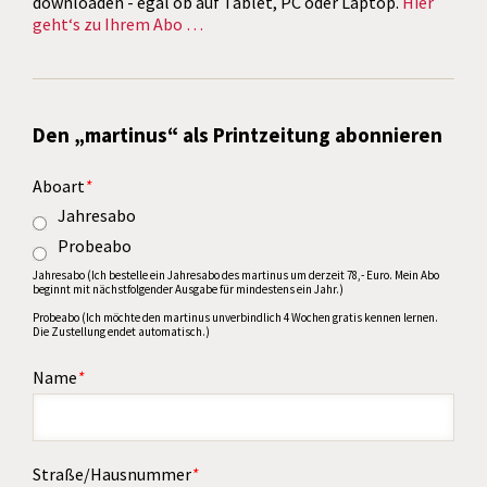
downloaden - egal ob auf Tablet, PC oder Laptop.
Hier
geht‘s zu Ihrem Abo …
Den „martinus“ als Printzeitung abonnieren
Aboart
*
Jahresabo
Probeabo
Jahresabo (Ich bestelle ein Jahresabo des martinus um derzeit 78,- Euro. Mein Abo
beginnt mit nächstfolgender Ausgabe für mindestens ein Jahr.)
Probeabo (Ich möchte den martinus unverbindlich 4 Wochen gratis kennen lernen.
Die Zustellung endet automatisch.)
Name
*
Straße/Hausnummer
*