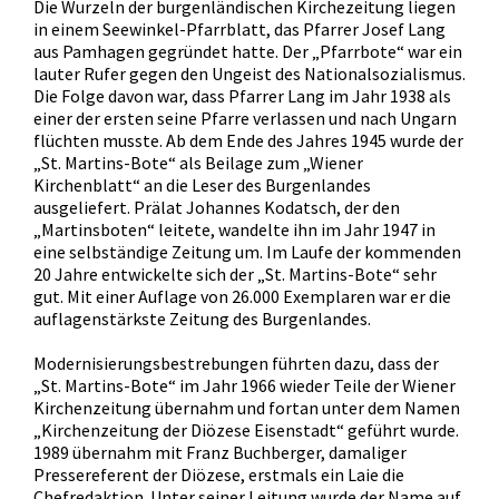
Die Wurzeln der burgenländischen Kirchezeitung liegen
in einem Seewinkel-Pfarrblatt, das Pfarrer Josef Lang
aus Pamhagen gegründet hatte. Der „Pfarrbote“ war ein
lauter Rufer gegen den Ungeist des Nationalsozialismus.
Die Folge davon war, dass Pfarrer Lang im Jahr 1938 als
einer der ersten seine Pfarre verlassen und nach Ungarn
flüchten musste. Ab dem Ende des Jahres 1945 wurde der
„St. Martins-Bote“ als Beilage zum „Wiener
Kirchenblatt“ an die Leser des Burgenlandes
ausgeliefert. Prälat Johannes Kodatsch, der den
„Martinsboten“ leitete, wandelte ihn im Jahr 1947 in
eine selbständige Zeitung um. Im Laufe der kommenden
20 Jahre entwickelte sich der „St. Martins-Bote“ sehr
gut. Mit einer Auflage von 26.000 Exemplaren war er die
auflagenstärkste Zeitung des Burgenlandes.
Modernisierungsbestrebungen führten dazu, dass der
„St. Martins-Bote“ im Jahr 1966 wieder Teile der Wiener
Kirchenzeitung übernahm und fortan unter dem Namen
„Kirchenzeitung der Diözese Eisenstadt“ geführt wurde.
1989 übernahm mit Franz Buchberger, damaliger
Pressereferent der Diözese, erstmals ein Laie die
Chefredaktion. Unter seiner Leitung wurde der Name auf