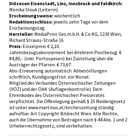
Diözesen Eisenstadt, Linz, Innsbruck und Feldkirch:
Monika Slouk (Leiterin)
Erscheinungsweise:
wöchentlich
Redaktionsschluss:
jeweils zehn Tage vor dem
Erscheinungstag
Hersteller:
MediaPrint Ges.m.b.H. & Co KG, 1230 Wien,
Richard Strauss-Straße 16
Preis:
Einzelpreis € 2,10.
Jahresbezugsabonnement bei direktem Postbezug: €
84,80,- (inkl. Portospesen) bei Zustellung über die
Austräger der Pfarren: € 73,67.
Abo-Erneuerung automatisch. Abbestellungen
schriftlich, Kündigungsfrist: ein Monat.
Mitglied des Verbandes Österreichischer Zeitungen
(VÖZ) und der ÖAK (Auflagenkontrolle). Dem
Ehrenkodex des Österreichischen Presserates
verpflichtet. Die Offenlegung gemäß § 25 Mediengesetz
ist unter www.martinus.at/kirchenzeitung ständig
aufrufbar. Art Copyright Bildrecht Wien. Alle Rechte,
auch die Übernahme von Beiträgen nach § 44 Abs. 1 und 2
Urheberrechtsgesetz, sind vorbehalten.