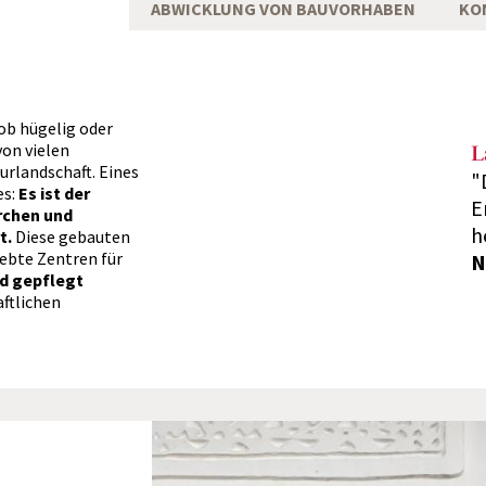
ABWICKLUNG VON BAUVORHABEN
KO
 ob hügelig oder
von vielen
L
urlandschaft. Eines
"
es:
Es ist der
E
irchen und
h
t.
Diese gebauten
lebte Zentren für
N
d gepflegt
aftlichen