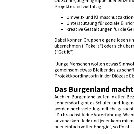
Ob Schule, Jugendgruppe oder einzelne 
Projekte sind vielfältig:
Umwelt- und Klimaschutzaktion
Unterstützung für soziale Einric
kreative Gestaltungen für die Ge
Dabei können Gruppen eigene Ideen ums
übernehmen ("Take it") oder sich übe
("Get it").
"Junge Menschen wollen etwas Sinnvolle
gemeinsam etwas Bleibendes zu schaffen
Projektkoordinatorin in der Diözese Ei
Das Burgenland macht
Auch im Burgenland laufen in allen Bez
Jennersdorf gibt es Schulen und Jugend
werden noch viele Jugendliche gesucht, 
"Du brauchst keine Vorerfahrung. Wich
anzupacken. Jede und jeder kann mitma
oder einfach voller Energie", so Poisl.