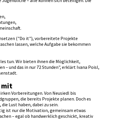
Jugendliche – alle können sich beteiligen. Die
en,
htungen,
meinschaft.
etzen ("Do it"), vorbereitete Projekte
rraschen lassen, welche Aufgabe sie bekommen
s tun. Wir bieten ihnen die Möglichkeit,
 – und das in nur 72 Stunden", erklärt Ivana Poisl,
senstadt.
 mit
irken Vorbereitungen. Von Neusiedl bis
gruppen, die bereits Projekte planen. Doch es
die Lust haben, dabei zu sein.
tig ist nur die Motivation, gemeinsam etwas
chen – egal ob handwerklich geschickt, kreativ