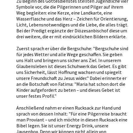
Zu Beginn des Gottesdienstes stellten Jugendliche vier
Symbole vor, die die Pilgerinnen und Pilger auf ihrem
Weg begleiten: eine Kerze, eine Landkarte, eine
Wasserflasche und das Herz – Zeichen für Orientierung,
Licht, Lebensnotwendiges und die Liebe, die alles trägt.
Bei der Predigt ergänzte der Diözesanbischof diese um
drei weitere, die er mit eindrücklichen Bildern erklärte.
Zuerst sprach er über die Bergschuhe: "Bergschuhe sind
für jedes Wetter und alle Wege geschaffen. Sie geben
uns Halt und bringen uns sicher ans Ziel. In unserem
Glaubensleben ist dieses Schuhwerk das Gebet. Es gibt
uns Sicherheit, lässt Hoffnung wachsen und spiegelt
unsere Freundschaft zu Jesus wider." Dabei erinnerte er
an die Botschaft von Fatima: "Maria hat schon dort die
Kinder aufgefordert zu beten – und dieses Gebet ist
unser festes Profil."
Anschließend nahm er einen Rucksack zur Hand und
sprach von dessen Inhalt: "Für eine Pilgerreise braucht
man Proviant – und ich möchte in diesen Rucksack eine
Bibel legen. Sie ist unser Energy Drink, unsere
Jausenbox. Denn wir können nicht allein von