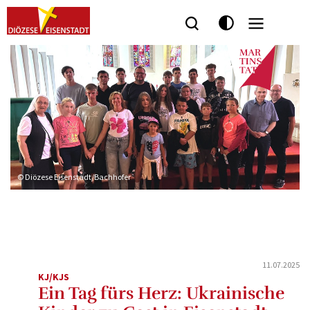
© Diözese Eisenstadt/Bachhofer
11.07.2025
KJ/KJS
Ein Tag fürs Herz: Ukrainische