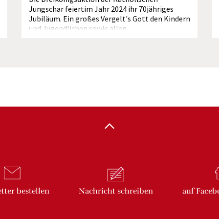
Jungschar feiertim Jahr 2024 ihr 70jähriges
Jubiläum. Ein großes Vergelt's Gott den Kindern
und Jugendlichen sowie allen
UnterstützerInnen, die sich in den...
tter
bestellen
Nachricht
schreiben
auf Faceb