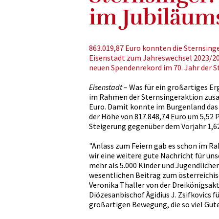
im Jubiläum
863.019,87 Euro konnten die Sternsinge
Eisenstadt zum Jahreswechsel 2023/2
neuen Spendenrekord im 70. Jahr der S
Eisenstadt
– Was für ein großartiges Er
im Rahmen der Sternsingeraktion zusa
Euro. Damit konnte im Burgenland das
der Höhe von 817.848,74 Euro um 5,52 
Steigerung gegenüber dem Vorjahr 1,6
"Anlass zum Feiern gab es schon im Ra
wir eine weitere gute Nachricht für un
mehr als 5.000 Kinder und Jugendliche
wesentlichen Beitrag zum österreichis
Veronika Thaller von der Dreikönigsakt
Diözesanbischof Ägidius J. Zsifkovics 
großartigen Bewegung, die so viel Gute