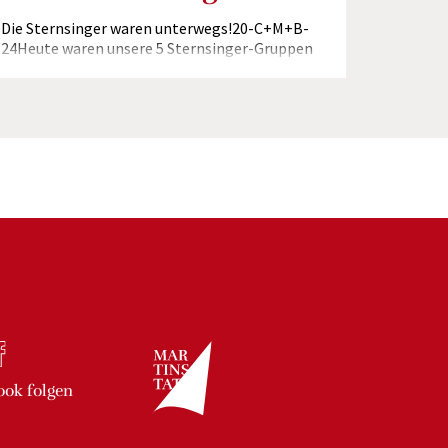
Die Sternsinger waren unterwegs!20-C+M+B-
24Heute waren unsere 5 Sternsinger-Gruppen
im Pfarrgebiet unterwegs.Beim feierlichen
Gottesdienst haben sie ihre Sprüche aufgesagt
und ihre Lieder...
ook
folgen