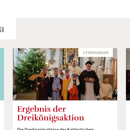
a
STERNSINGEN
Ergebnis der
Dreikönigsaktion
Die Dreikönigsaktion der Katholischen