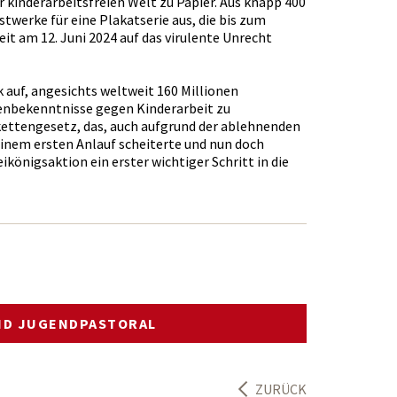
r kinderarbeitsfreien Welt zu Papier. Aus knapp 400
twerke für eine Plakatserie aus, die bis zum
t am 12. Juni 2024 auf das virulente Unrecht
k auf, angesichts weltweit 160 Millionen
penbekenntnisse gegen Kinderarbeit zu
ettengesetz, das, auch aufgrund der ablehnenden
 einem ersten Anlauf scheiterte und nun doch
ikönigsaktion ein erster wichtiger Schritt in die
ND JUGENDPASTORAL
ZURÜCK