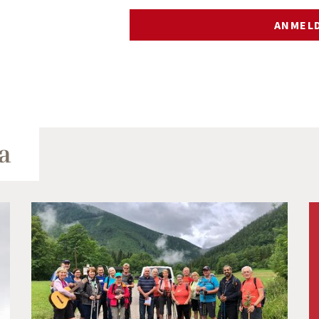
ANMELD
a