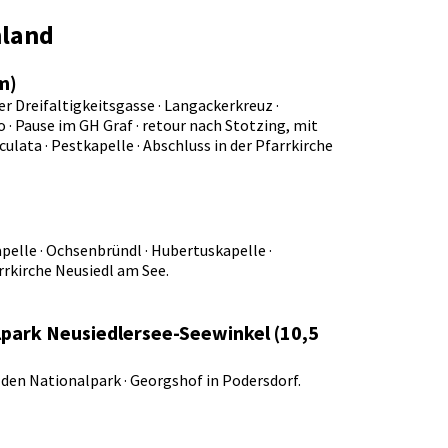
nland
m)
r Dreifaltigkeitsgasse · Langackerkreuz ·
o · Pause im GH Graf · retour nach Stotzing, mit
ulata · Pestkapelle · Abschluss in der Pfarrkirche
pelle · Ochsenbründl · Hubertuskapelle ·
arrkirche Neusiedl am See.
lpark Neusiedlersee-Seewinkel (10,5
 den Nationalpark · Georgshof in Podersdorf.