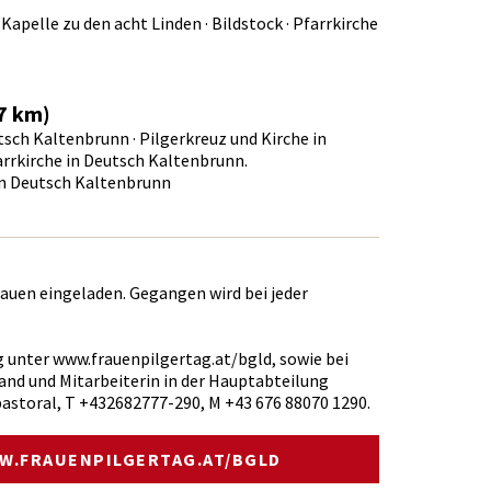
 Kapelle zu den acht Linden · Bildstock · Pfarrkirche
7 km)
ch Kaltenbrunn · Pilgerkreuz und Kirche in
farrkirche in Deutsch Kaltenbrunn.
in Deutsch Kaltenbrunn
auen eingeladen. Gegangen wird bei jeder
unter www.frauenpilgertag.at/bgld, sowie bei
land und Mitarbeiterin in der Hauptabteilung
astoral, T +432682777-290, M +43 676 88070 1290.
W.FRAUENPILGERTAG.AT/BGLD