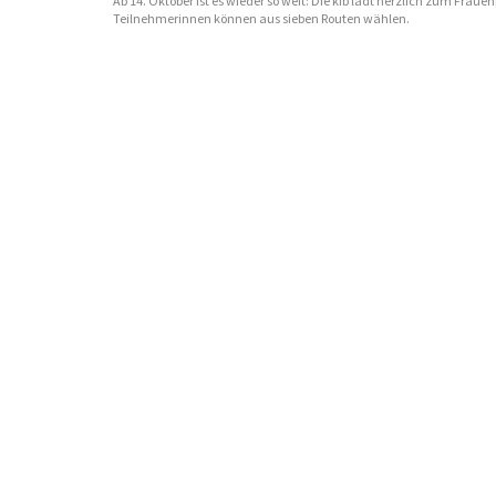
Ab 14. Oktober ist es wieder so weit: Die kfb lädt herzlich zum Frauen
Teilnehmerinnen können aus sieben Routen wählen.